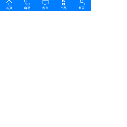
首页
电话
留言
产品
登录
1
上一页
下一页
共 4 条 共 1 页
武汉讯驰科技有限公司
全国服务热线：
027-82778668