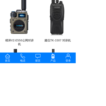
维泽VZ-E550公网对讲
建伍TK-3307 对讲机
机
首页
电话
留言
产品
登录
锐得尔TDi660对讲机
建伍TKD340数字防爆对
讲机